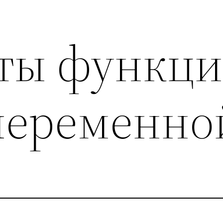
ты функци
 переменно