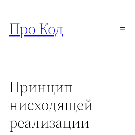
Перейти
к
Про Код
содержимому
Принцип
нисходящей
реализации