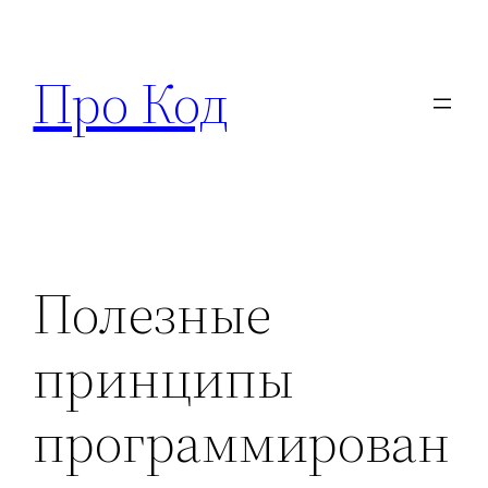
Перейти
к
Про Код
содержимому
Полезные
принципы
программирован